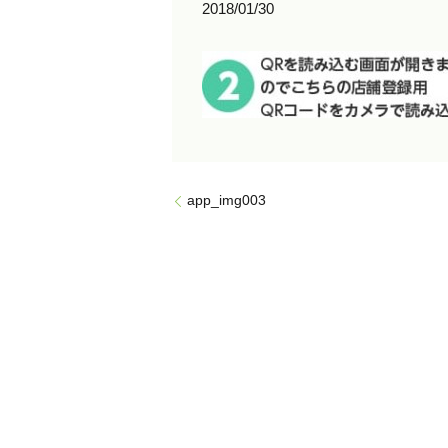
2018/01/30
app_img003